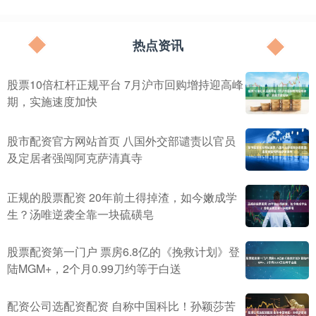
热点资讯
股票10倍杠杆正规平台 7月沪市回购增持迎高峰
期，实施速度加快
股市配资官方网站首页 八国外交部谴责以官员
及定居者强闯阿克萨清真寺
正规的股票配资 20年前土得掉渣，如今嫩成学
生？汤唯逆袭全靠一块硫磺皂
股票配资第一门户 票房6.8亿的《挽救计划》登
陆MGM+，2个月0.99刀约等于白送
配资公司选配资配资 自称中国科比！孙颖莎苦