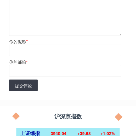
你的昵称
*
你的邮箱
*
提交评论
沪深京指数
上证综指
3940.04
+39.68
+1.02%